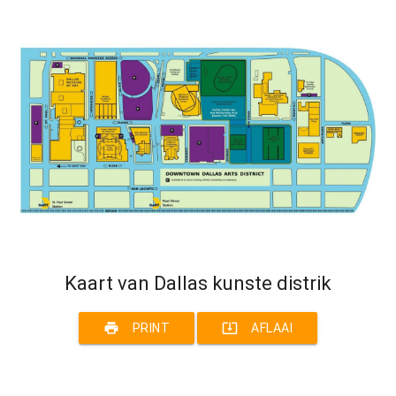
Kaart van Dallas kunste distrik
print
system_update_alt
PRINT
AFLAAI