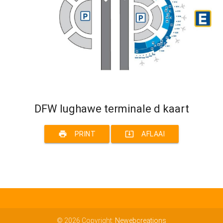
DFW lughawe terminale d kaart
print
system_update_alt
PRINT
AFLAAI
© 2026 Copyright:
Newebcreations