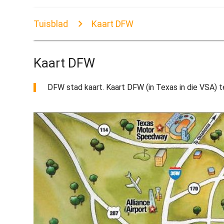
Tuisblad
Kaart DFW
Kaart DFW
DFW stad kaart. Kaart DFW (in Texas in die VSA) te 